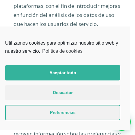
plataformas, con el fin de introducir mejoras
en función del análisis de los datos de uso
que hacen los usuarios del servicio.
– Cookies publicitarias: son aquellas que
Utilizamos cookies para optimizar nuestro sitio web y
permiten la gestión, de la forma más eficaz
nuestro servicio.
Política de cookies
posible, de los espacios publicitarios que, en
su caso, el editor haya incluido en una
Aceptar todo
página web, aplicación o plataforma desde
la que presta el servicio solicitado en base a
criterios como el contenido editado o la
Descartar
frecuencia en la que se muestran los
anuncios.
Preferencias
– Cookies de publicidad comportamental:
recogen información sobre las preferencias y